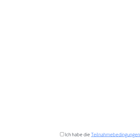
K
Wir a
Anfo
Als Da
Rabatt
t
Einen 
Ich habe die
Teilnahmebedingungen