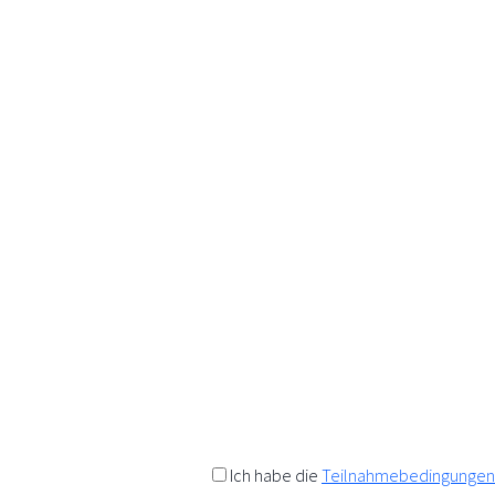
K
Wir a
Anfo
Als Da
Rabatt
t
Einen 
Ich habe die
Teilnahmebedingungen