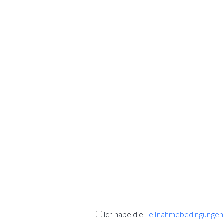
K
Wir a
Anfo
Als Da
Rabatt
t
Einen 
Ich habe die
Teilnahmebedingungen