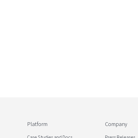
Platform
Company
Case Studies and Docs
Press Releases